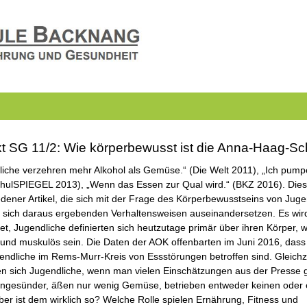
kt SG 11/2: Wie körperbewusst ist die Anna-Haag-Sc
liche verzehren mehr Alkohol als Gemüse.“ (Die Welt 2011), „Ich pumpe
SchulSPIEGEL 2013), „Wenn das Essen zur Qual wird.“ (BKZ 2016). Dies 
dener Artikel, die sich mit der Frage des Körperbewusstseins von Jug
 sich daraus ergebenden Verhaltensweisen auseinandersetzen. Es wir
t, Jugendliche definierten sich heutzutage primär über ihren Körper, w
 und muskulös sein. Die Daten der AOK offenbarten im Juni 2016, dass
endliche im Rems-Murr-Kreis von Essstörungen betroffen sind. Gleichze
en sich Jugendliche, wenn man vielen Einschätzungen aus der Presse g
ngesünder, äßen nur wenig Gemüse, betrieben entweder keinen oder 
ber ist dem wirklich so? Welche Rolle spielen Ernährung, Fitness und