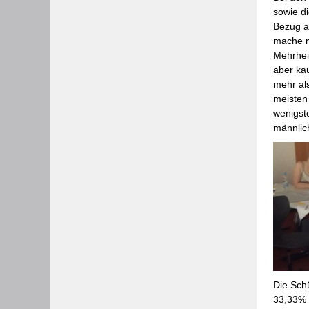
sowie di
Bezug a
mache m
Mehrheit
aber ka
mehr als
meisten
wenigst
männlic
Die Sch
33,33% 