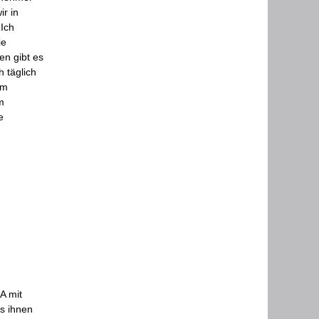
ir in
Ich
ie
ten gibt es
 täglich
am
m
e
A mit
s ihnen