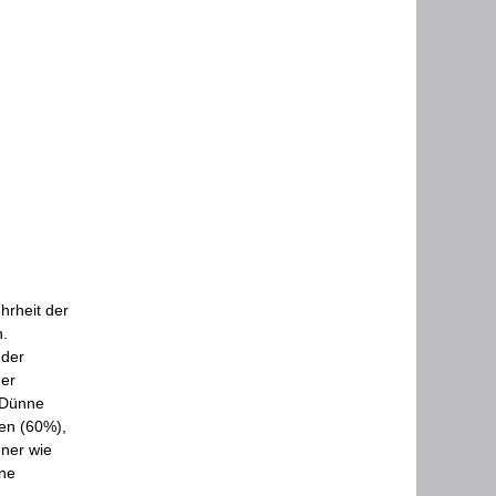
hrheit der
n.
 der
der
 Dünne
en (60%),
ner wie
nne