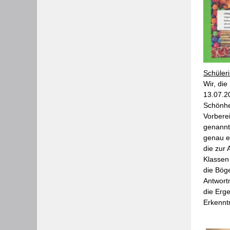
Schüler
Wir, die
13.07.2
Schönhe
Vorberei
genannt
genau e
die zur
Klassen
die Böge
Antwort
die Erge
Erkenntn