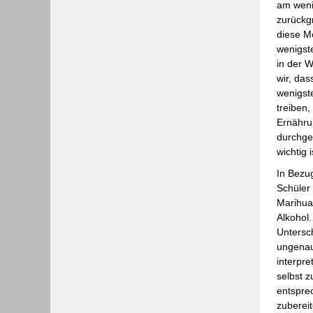
am wenig
zurückg
diese M
wenigst
in der 
wir, das
wenigst
treiben
Ernähru
durchge
wichtig 
In Bezu
Schüler
Marihua
Alkohol
Untersch
ungenau
interpre
selbst z
entspre
zuberei