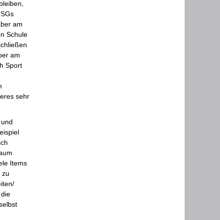
bleiben,
s SGs
aber am
en Schule
schließen
aber am
h Sport
n
ßeres sehr
 und
ispiel
ich
kaum
ele Items
 zu
iten/
 die
selbst