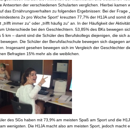
e Antworten der verschiedenen Schularten verglichen. Hierbei kamen w
uf das Ernährungsverhalten zu folgenden Ergebnissen: Bei der Frage „
indestens 2x pro Woche Sport“ kreuzten 77,7% der H1JA und somit d
 „trifft immer zu“ oder „trifft häufig zu“ an. In der Häufigkeit der Aktivitä
um Unterschiede bei den Geschlechtern. 53,85% des BKs bewegen sich
 5 km – damit sind die Schüler des Berufskollegs diejenigen, die sich 
 bewegen. Die Schüler der Berufsfachschule bewegen sich dagegen a
en. Insgesamt gesehen bewegen sich im Vergleich der Geschlechter di
hen Befragten 15% mehr als die weiblichen.
üler des SGs haben mit 73,9% am meisten Spaß am Sport und die H1J
am wenigsten. Die H1JA macht also am meisten Sport, jedoch macht e