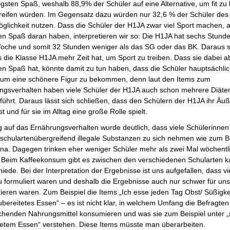
sten Spaß, weshalb 88,9% der Schüler auf eine Alternative, um fit zu 
reifen würden. Im Gegensatz dazu würden nur 32,6 % der Schüler de
öglichkeit nutzen. Dass die Schüler der H1JA zwar viel Sport machen, 
en Spaß daran haben, interpretieren wir so: Die H1JA hat sechs Stund
Woche und somit 32 Stunden weniger als das SG oder das BK. Daraus 
s die Klasse H1JA mehr Zeit hat, um Sport zu treiben. Dass sie dabei 
en Spaß hat, könnte damit zu tun haben, dass die Schüler hauptsächlic
, um eine schönere Figur zu bekommen, denn laut den Items zum
ngsverhalten haben viele Schüler der H1JA auch schon mehrere Diäte
führt. Daraus lässt sich schließen, dass den Schülern der H1JA ihr Äu
ist und für sie im Alltag eine große Rolle spielt.
g auf das Ernährungsverhalten wurde deutlich, dass viele Schülerinnen
 schulartenübergreifend illegale Substanzen zu sich nehmen wie zum Be
na. Dagegen trinken eher weniger Schüler mehr als zwei Mal wöchentl
. Beim Kaffeekonsum gibt es zwischen den verschiedenen Schularten 
iede. Bei der Interpretation der Ergebnisse ist uns aufgefallen, dass vi
 formuliert waren und deshalb die Ergebnisse auch nur schwer für uns
tieren waren. Zum Beispiel die Items „Ich esse jeden Tag Obst/ Süßigke
ubereitetes Essen“ – es ist nicht klar, in welchem Umfang die Befragten
chenden Nahrungsmittel konsumieren und was sie zum Beispiel unter „
tetem Essen“ verstehen. Diese Items müsste man überarbeiten.