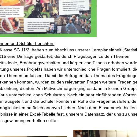
innen und Schüler berichten:
 Klasse SG 11/2, haben zum Abschluss unserer Lernplaneinheit „Statist
016 eine Umfrage gestartet, die durch Fragebögen zu den Themen
itsideale, Ernährungsverhalten und körperliche Fitness erhoben wurde
tung unseres Projekts haben wir unterschiedliche Fragen formuliert, di
en Themen umfassen. Damit die Befragten das Thema des Frageboge
rkennen konnten, wurden zu den relevanten Fragen weitere Fragen g
 Ablenkung dienten. Am Mittwochmorgen ging es dann in kleinen Gruppe
 aus unterschiedlichen Schularten. Nach ein paar einführenden Worte
n ausgeteilt und die Schüler konnten in Ruhe die Fragen ausfüllen, de
möglichkeiten natürlich anonym blieben. Nach dem Einsammeln hielten
bnisse in einer Excel-Tabelle fest, unserem Datensatz, der uns zu uns
isgewinnung verhelfen sollte.