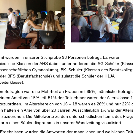
mt wurden in unserer Stichprobe 98 Personen befragt. Es waren
hiedliche Klassen der AHS dabei, unter anderem die SG-Schüler (Klass
issenschaftlichen Gymnasiums), BK–Schüler (Klassen des Berufskollegs
 der BFS (Berufsfachschule) und zuletzt die Schüler der H1JA
eiterklasse).
en Befragten war eine Mehrheit an Frauen mit 85%, männliche Befrag
einem Anteil von 15% teil. 51% der Teilnehmer waren der Altersklasse 
zuzuordnen. Im Altersbereich von 16 – 18 waren es 26% und nur 22% 
n hatten ein Alter von über 20 Jahren. Ausschließlich 1% war der Alte
6 zuzuordnen. Die Mittelwerte zu den unterschiedlichen Items des Fra
 Form eines Säulendiagramms in unserer Wandzeitung visualisiert.
 Ergebnissen wurden die Antworten der männlichen und weiblichen Tei