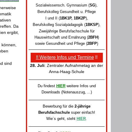
Sozialwissensch. Gymnasium (
SG
)
,
cherweise
Berufskolleg Gesundheit u. Pflege
hematik
I und II (
1BK1P, 1BK2P
)
,
ativen
Berufskolleg Sozialpädagogik
(
1BKSP
)
,
reffen. Da
Zweijährige Berufsfachschule für
en ergibt,
Hauswirtschaft und Ernährung (
2BFH
)
sowie
Gesundheit und Pflege (
2BFP
)
u können,
geben
!! Weitere Infos und Termine
!!
nd sind
28. Juli
: Zentraler Aufnahmetag an der
Anna-Haag-Schule
Du findest
HIER
weitere Infos und
Downloads (Notenauszug, ...)
Bewerbung für die
2-jährige
Berufsfachschule
super einfach!
Wie´s geht, steht
HIER
.