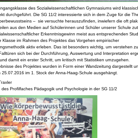
Eingangsklasse des Sozialwissenschaftlichen Gymnasiums wird klassis
ekt durchgeführt. Die SG 11/2 interessierte sich in dem Zuge für die T
erbewusstseins – sie versuchte herauszufinden, inwiefern die oft plak
eilen aus den Medien auf Schülerinnen und Schüler unserer Schule zut
ialwissenschaftlicher Erkenntnisgewinn meist aus entsprechenden Studi
die Klasse im Rahmen des Projektes das Vorgehen empirischer
ngsmethodik aktiv erleben. Das ist besonders wichtig, um verstehen z
Falltüren sich bei der Durchführung, Auswertung und Interpretation er
nd damit ein erster Schritt, um kritisch mit Statistiken umzugehen.
ebnisse des Projektes wurden in Form einer Wandzeitung dargestellt u
m 25.07.2016 im 1. Stock der Anna-Haag-Schule ausgehängt.
raxler
n des Profilfaches Pädagogik und Psychologie in der SG 11/2