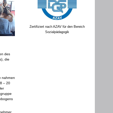
Zertifiziert nach AZAV für den Bereich
Sozialpädagogik
en des
), die
te nahmen
18 – 20
der
rsgruppe
gebogens
lnehmer