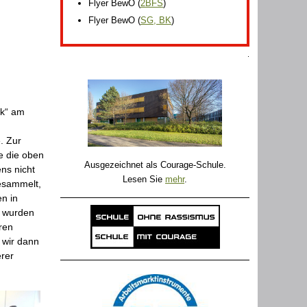
Flyer BewO
(
2BFS
)
Flyer BewO
(
SG, BK
)
.
ik“ am
. Zur
e die oben
Ausgezeichnet als Courage-Schule.
ns nicht
Lesen Sie
mehr
.
esammelt,
n in
n wurden
ren
 wir dann
erer