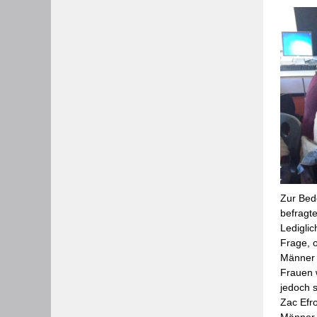
Zur Bed
befragt
Ledigli
Frage, 
Männer 
Frauen 
jedoch 
Zac Efr