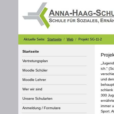
Aktuelle Seite:
Startseite
Web
Projekt SG-11-2
Startseite
Proje
Vertretungsplan
„Jugend
ich.“ (
Moodle Schüler
verschie
und den
Moodle Lehrer
behaupte
Wer wir sind
schlank
300 Jug
Unsere Schularten
ernährt
immer u
Anmeldung / Formulare
Sport. A