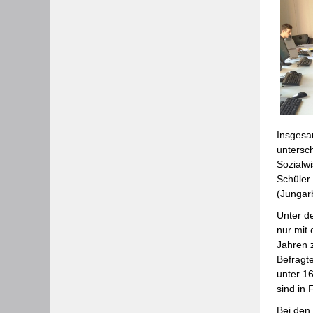
Insgesa
untersc
Sozialw
Schüler
(Jungarb
Unter d
nur mit 
Jahren 
Befragte
unter 1
sind in
Bei den