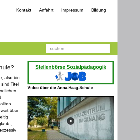
Kontakt
Anfahrt
Impressum
Bildung
Suchen
hule?
Stellenbörse Sozialpädagogik
, also bin
sind Titel
Video über die Anna-Haag-Schule
endlichen
d
ollten
 weit über
itig
laubt,
exzessiv