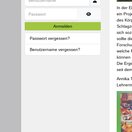
In der 
Passwort
ein Proj
Passwort anzeigen
des Körp
Anmelden
Schlagz
sich soz
Passwort vergessen?
sollte 
Forschu
Benutzername vergessen?
welche 
können u
Die Erg
seit de
Annika T
Lehreri