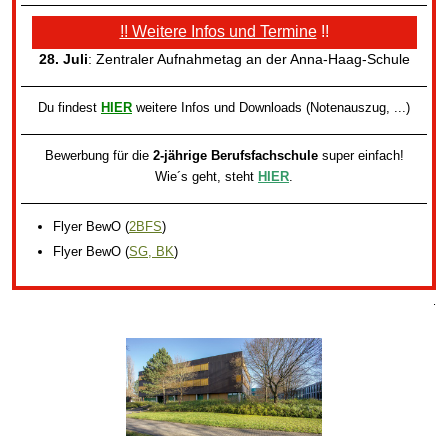
!! Weitere Infos und Termine
!!
28. Juli
: Zentraler Aufnahmetag an der Anna-Haag-Schule
Du findest
HIER
weitere Infos und Downloads (Notenauszug, ...)
Bewerbung für die
2-jährige Berufsfachschule
super einfach!
Wie´s geht, steht
HIER
.
Flyer BewO
(
2BFS
)
Flyer BewO
(
SG, BK
)
.