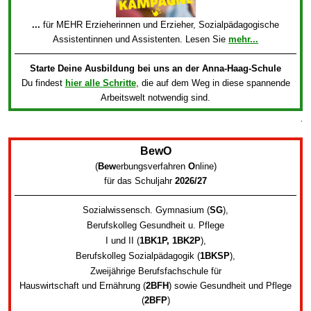
...
für MEHR Erzieherinnen und Erzieher, Sozialpädagogische
Assistentinnen und Assistenten. Lesen Sie
mehr...
Starte Deine Ausbildung bei uns an der Anna-Haag-Schule
Du findest
hier alle Schritte
, die auf dem Weg in diese spannende
Arbeitswelt notwendig sind.
.
BewO
(
Bew
erbungsverfahren
O
nline
)
für das Schuljahr
2026/27
Sozialwissensch. Gymnasium (
SG
)
,
Berufskolleg Gesundheit u. Pflege
I und II (
1BK1P, 1BK2P
)
,
Berufskolleg Sozialpädagogik
(
1BKSP
)
,
Zweijährige Berufsfachschule für
Hauswirtschaft und Ernährung (
2BFH
) sowie
Gesundheit und Pflege
(
2BFP
)