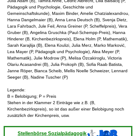
Julia Adam (B), Tamira Ahne, Cedric Albrecht, Lilia Balsacq (P,
Pädagogik und Psychologie, Geschichte und
Gemeinschaftskunde), Maxim Binder, Amelie Chatzialexandrou,
Hanna Dangelmaier (B), Anna Lena Deutsch (B), Svenja Dietz,
Lara Fahrbach, Jule Feil, Anna Greiner (P, Scheffelpreis), Vera
Gruber (B), Angelina Gruschka (Paul-Schempp-Preis), Hanna
Hinderer (B, Kirchenbezirkspreis), Elena Holm (P, Mathematik),
Sarah Karajlija (B), Elena Koulizi, Julia Merz, Marko Marković,
Lea Mayer (P, Pädagogik und Psychologie), Alea Meyer (P,
Mathematik), Julie Modrow (P), Melisa Özcakiroglu, Victoria
Olariu Acasandrei (B), Julia Prokoph (B), Sofia Raab Batista,
Janne Röper, Bianca Scheib, Mellis Noelle Schweizer, Lennard
Seeger (B), Nadine Tuscher (P)
Legende:
B = Belobigung; P = Preis
Stehen in der Klammer 2 Einträge wie z.B. (B,
Kirchenbezirkspreis), so ist das außer einer Belobigung noch
zusätzlich der Kirchenpreis, usw.
Stellenbörse Sozialpädagogik