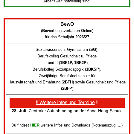
Arbeitswelt notwendig sind.
.
BewO
(
Bew
erbungsverfahren
O
nline
)
für das Schuljahr
2026/27
Sozialwissensch. Gymnasium (
SG
)
,
Berufskolleg Gesundheit u. Pflege
I und II (
1BK1P, 1BK2P
)
,
Berufskolleg Sozialpädagogik
(
1BKSP
)
,
Zweijährige Berufsfachschule für
Hauswirtschaft und Ernährung (
2BFH
) sowie
Gesundheit und Pflege
(
2BFP
)
!! Weitere Infos und Termine
!!
28. Juli
: Zentraler Aufnahmetag an der Anna-Haag-Schule
Du findest
HIER
weitere Infos und Downloads (Notenauszug, ...)