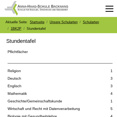
Off-
Aktuelle Seite:
Startseite
Unsere Schularten
Schularten
1BK2P
Stundentafel
Stundentafel
Pflichtfächer
Religion
1
Deutsch
3
Englisch
3
Mathematik
4
Geschichte/Gemeinschaftskunde
1
Wirtschaft und Recht mit Datenverarbeitung
5
Biologie mit Gesundheitslehre
4