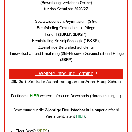
(
Bew
erbungsverfahren
O
nline
)
für das Schuljahr
2026/27
Sozialwissensch. Gymnasium (
SG
)
,
Berufskolleg Gesundheit u. Pflege
I und II (
1BK1P, 1BK2P
)
,
Berufskolleg Sozialpädagogik
(
1BKSP
)
,
Zweijährige Berufsfachschule für
Hauswirtschaft und Ernährung (
2BFH
) sowie
Gesundheit und Pflege
(
2BFP
)
!! Weitere Infos und Termine
!!
28. Juli
: Zentraler Aufnahmetag an der Anna-Haag-Schule
Du findest
HIER
weitere Infos und Downloads (Notenauszug, ...)
Bewerbung für die
2-jährige Berufsfachschule
super einfach!
Wie´s geht, steht
HIER
.
Flyer BewO
(
2BFS
)