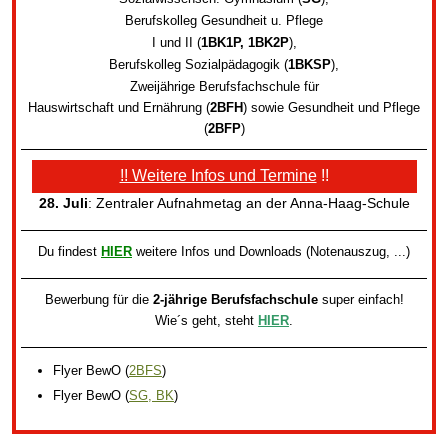
Berufskolleg Gesundheit u. Pflege
I und II (
1BK1P, 1BK2P
)
,
Berufskolleg Sozialpädagogik
(
1BKSP
)
,
Zweijährige Berufsfachschule für
Hauswirtschaft und Ernährung (
2BFH
) sowie
Gesundheit und Pflege
(
2BFP
)
!! Weitere Infos und Termine
!!
28. Juli
: Zentraler Aufnahmetag an der Anna-Haag-Schule
Du findest
HIER
weitere Infos und Downloads (Notenauszug, ...)
Bewerbung für die
2-jährige Berufsfachschule
super einfach!
Wie´s geht, steht
HIER
.
Flyer BewO
(
2BFS
)
Flyer BewO
(
SG, BK
)
.