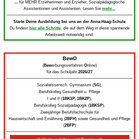
...
für MEHR Erzieherinnen und Erzieher, Sozialpädagogische
Assistentinnen und Assistenten. Lesen Sie
mehr...
Starte Deine Ausbildung bei uns an der Anna-Haag-Schule
Du findest
hier alle Schritte
, die auf dem Weg in diese spannende
Arbeitswelt notwendig sind.
.
BewO
(
Bew
erbungsverfahren
O
nline
)
für das Schuljahr
2026/27
Sozialwissensch. Gymnasium (
SG
)
,
Berufskolleg Gesundheit u. Pflege
I und II (
1BK1P, 1BK2P
)
,
Berufskolleg Sozialpädagogik
(
1BKSP
)
,
Zweijährige Berufsfachschule für
Hauswirtschaft und Ernährung (
2BFH
) sowie
Gesundheit und Pflege
(
2BFP
)