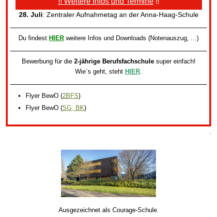
!! Weitere Infos und Termine
!!
28. Juli
: Zentraler Aufnahmetag an der Anna-Haag-Schule
Du findest
HIER
weitere Infos und Downloads (Notenauszug, ...)
Bewerbung für die
2-jährige Berufsfachschule
super einfach!
Wie´s geht, steht
HIER
.
Flyer BewO
(
2BFS
)
Flyer BewO
(
SG, BK
)
.
Ausgezeichnet als Courage-Schule.