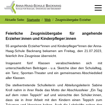
Off-
Aktuelle Seite:
Startseite
Web
Zeugnisübergabe Erzieher
Feierliche Zeugnisübergabe für angehende
Erzieher:innen und Kinderpfleger:innen
55 angehende Erzieher*innen und Kinderpfleger*innen der Anna-
Haag-Schule Backnang bekamen am Freitag, den 21.07.2023,
feierlich ihre Zeugnisse überreicht.
Insgesamt fünf Klassen verabschiedeten sich mit
unterschiedlichen Beiträgen - u.a. Sketche über den Schulalltag,
ein Tanz, Spontan-Theater und ein gemeinsames Abschiedslied
aller Klassen.
Die stellvertretende Schulleiterin und Abteilungsleiterin Sabine
Kroll nahm in ihrer Rede das Motto der Abschlussfeier „Ein Tag
auf dem roten Teppich“ auf und wünschte den Schüler:innen,
dass sie in ihrer Arbeit mit den Kindern einen Teppich zum
Träumen und Verreisen haben. Auch die Lehrkräfte gaben den