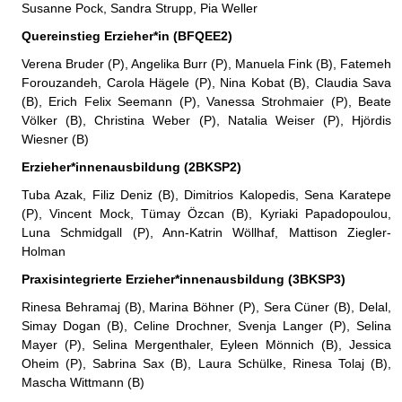
Susanne Pock, Sandra Strupp, Pia Weller
Quereinstieg Erzieher*in (BFQEE2)
Verena Bruder (P), Angelika Burr (P), Manuela Fink (B), Fatemeh
Forouzandeh, Carola Hägele (P), Nina Kobat (B), Claudia Sava
(B), Erich Felix Seemann (P), Vanessa Strohmaier (P), Beate
Völker (B), Christina Weber (P), Natalia Weiser (P), Hjördis
Wiesner (B)
Erzieher*innenausbildung (2BKSP2)
Tuba Azak, Filiz Deniz (B), Dimitrios Kalopedis, Sena Karatepe
(P), Vincent Mock, Tümay Özcan (B), Kyriaki Papadopoulou,
Luna Schmidgall (P), Ann-Katrin Wöllhaf, Mattison Ziegler-
Holman
Praxisintegrierte Erzieher*innenausbildung (3BKSP3)
Rinesa Behramaj (B), Marina Böhner (P), Sera Cüner (B), Delal,
Simay Dogan (B), Celine Drochner, Svenja Langer (P), Selina
Mayer (P), Selina Mergenthaler, Eyleen Mönnich (B), Jessica
Oheim (P), Sabrina Sax (B), Laura Schülke, Rinesa Tolaj (B),
Mascha Wittmann (B)