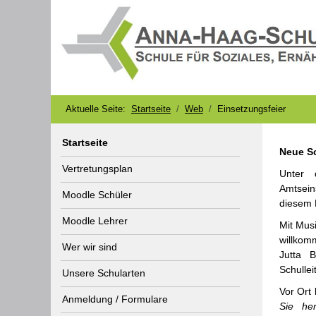
Aktuelle Seite:
Startseite
Web
Einsetzungsfeier
Startseite
Neue Sc
Vertretungsplan
Unter 
Amtsei
Moodle Schüler
diesem 
Moodle Lehrer
Mit Mus
willkomm
Wer wir sind
Jutta B
Schullei
Unsere Schularten
Vor Ort 
Anmeldung / Formulare
Sie he