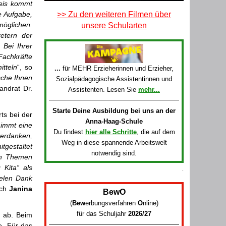
eis kommt
e Aufgabe,
>> Zu den weiteren Filmen über
möglichen.
unsere Schularten
retern der
 Bei Ihrer
Fachkräfte
itteln
“, so
...
für MEHR Erzieherinnen und Erzieher,
sche Ihnen
Sozialpädagogische Assistentinnen und
andrat Dr.
Assistenten. Lesen Sie
mehr...
Starte Deine Ausbildung bei uns an der
ts bei der
Anna-Haag-Schule
nimmt eine
Du findest
hier alle Schritte
, die auf dem
verdanken,
Weg in diese spannende Arbeitswelt
tgestaltet
notwendig sind.
rin Themen
 Kita“ als
.
ielen Dank
uch
Janina
BewO
(
Bew
erbungsverfahren
O
nline
)
für das Schuljahr
2026/27
 ab. Beim
e. Für das