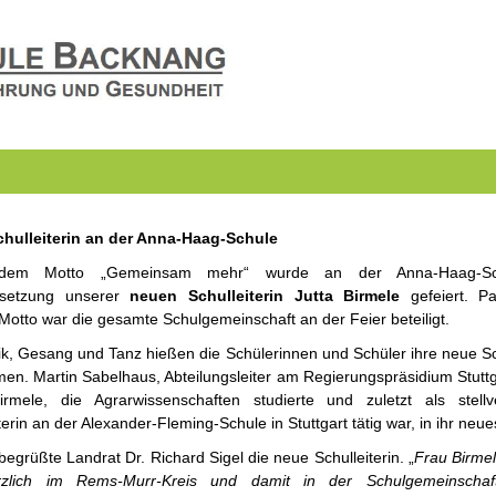
hulleiterin an der Anna-Haag-Schule
dem Motto „Gemeinsam mehr“ wurde an der Anna-Haag-Sc
nsetzung unserer
neuen Schulleiterin Jutta Birmele
gefeiert. P
Motto war die gesamte Schulgemeinschaft an der Feier beteiligt.
ik, Gesang und Tanz hießen die Schülerinnen und Schüler ihre neue Sch
en. Martin Sabelhaus, Abteilungsleiter am Regierungspräsidium Stuttga
irmele, die Agrarwissenschaften studierte und zuletzt als stellv
terin an der Alexander-Fleming-Schule in Stuttgart tätig war, in ihr neue
begrüßte Landrat Dr. Richard Sigel die neue Schulleiterin. „
Frau Birmel
rzlich im Rems-Murr-Kreis und damit in der Schulgemeinschaf