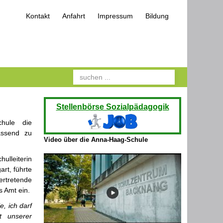
Kontakt
Anfahrt
Impressum
Bildung
Suchen
Stellenbörse Sozialpädagogik
hule die
assend zu
Video über die Anna-Haag-Schule
ulleiterin
rt, führte
ertretende
s Amt ein.
e, ich darf
t unserer