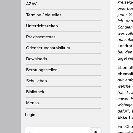
kreisei
AZAV
eine bes
jeder S
Termine / Aktuelles
Ich dan
Unterrichtszeiten
Schulen
wertvol
Praxissemester
auszubi
Landrat 
Orientierungspraktikum
bei den
Sigel we
Downloads
Ebenfal
Beratungsstellen
ehemali
gut auf
Schulleben
welche 
Bibliothek
hat. Fr
sowie E
Mensa
wichtig
dafür
“,
Login
Ekkert 
Ein Cho
Benutzername
anschli