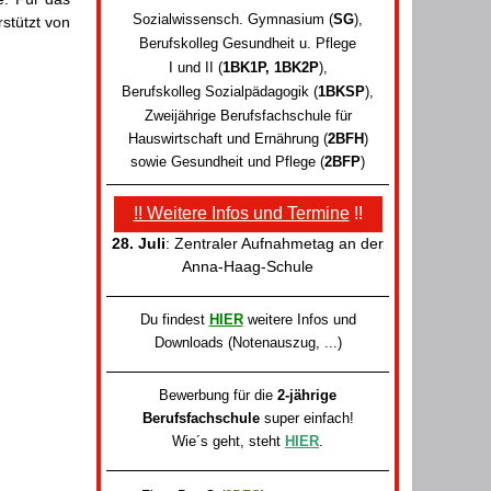
Sozialwissensch. Gymnasium (
SG
)
,
stützt von
Berufskolleg Gesundheit u. Pflege
I und II (
1BK1P, 1BK2P
)
,
Berufskolleg Sozialpädagogik
(
1BKSP
)
,
Zweijährige Berufsfachschule für
Hauswirtschaft und Ernährung (
2BFH
)
sowie
Gesundheit und Pflege (
2BFP
)
!! Weitere Infos und Termine
!!
28. Juli
: Zentraler Aufnahmetag an der
Anna-Haag-Schule
Du findest
HIER
weitere Infos und
Downloads (Notenauszug, ...)
Bewerbung für die
2-jährige
Berufsfachschule
super einfach!
Wie´s geht, steht
HIER
.