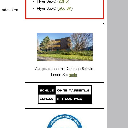
Flyer BewO
(
2BFS
)
Flyer BewO
(
SG, BK
)
n nächsten
.
Ausgezeichnet als Courage-Schule.
Lesen Sie
mehr
.