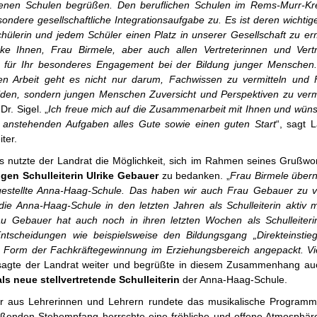
genen Schulen begrüßen. Den beruflichen Schulen im Rems-Murr-Kr
ondere gesellschaftliche Integrationsaufgabe zu. Es ist deren wichtig
chülerin und jedem Schüler einen Platz in unserer Gesellschaft zu er
ke Ihnen, Frau Birmele, aber auch allen Vertreterinnen und Vert
 für Ihr besonderes Engagement bei der Bildung junger Menschen.
len Arbeit geht es nicht nur darum, Fachwissen zu vermitteln und 
lden, sondern jungen Menschen Zuversicht und Perspektiven zu verm
Dr. Sigel. „
Ich freue mich auf die Zusammenarbeit mit Ihnen und wün
 anstehenden Aufgaben alles Gute sowie einen guten Start
“, sagt L
iter.
ls nutzte der Landrat die Möglichkeit, sich im Rahmen seines Grußwor
gen Schulleiterin Ulrike Gebauer
zu bedanken. „
Frau Birmele über
gestellte Anna-Haag-Schule. Das haben wir auch Frau Gebauer zu 
die Anna-Haag-Schule in den letzten Jahren als Schulleiterin aktiv mi
au Gebauer hat auch noch in ihren letzten Wochen als Schulleite
ntscheidungen wie beispielsweise den Bildungsgang „Direkteinstieg
e Form der Fachkräftegewinnung im Erziehungsbereich angepackt. V
 sagte der Landrat weiter und begrüßte in diesem Zusammenhang a
als neue stellvertretende Schulleiterin
der Anna-Haag-Schule.
r aus Lehrerinnen und Lehrern rundete das musikalische Programm
eßenden Stehempfang herrschte eine fröhliche und offene Atmosphär